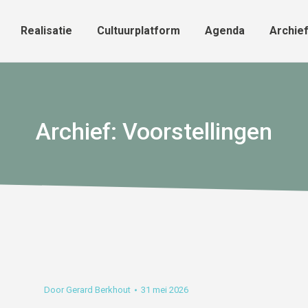
Realisatie
Cultuurplatform
Agenda
Archie
Realisatie
Cultuurplatform
Agenda
Archie
Archief:
Voorstellingen
Door
Gerard Berkhout
31 mei 2026