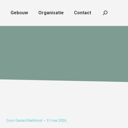
f
Gebouw
Organisatie
Contact
f
Gebouw
Organisatie
Contact
Zoeken:
Zoeken:
Door
Gerard Berkhout
31 mei 2026