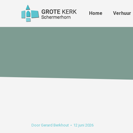
Home
Verhuur
Home
Verhuur
Door
Gerard Berkhout
12 juni 2026