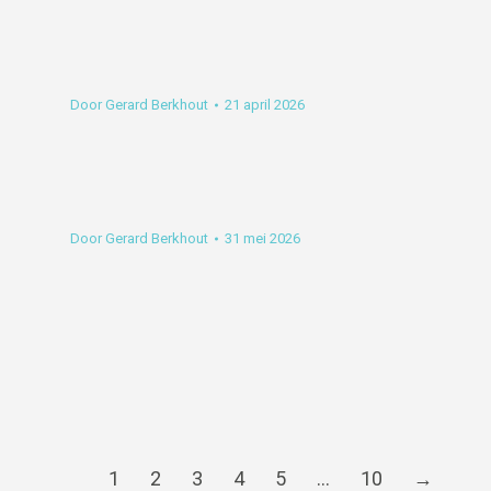
Door
Gerard Berkhout
21 april 2026
Door
Gerard Berkhout
31 mei 2026
1
2
3
4
5
…
10
→