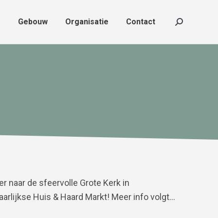
f
Gebouw
Organisatie
Contact
f
Gebouw
Organisatie
Contact
Zoeken:
Zoeken:
naar de sfeervolle Grote Kerk in
arlijkse Huis & Haard Markt! Meer info volgt…