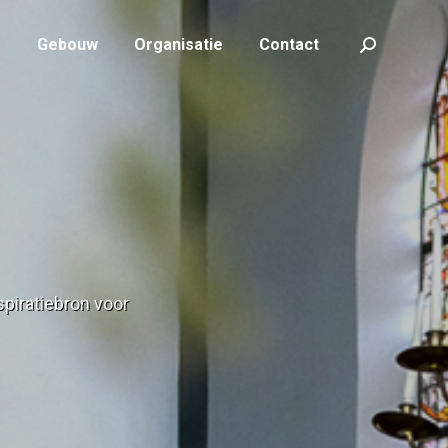
f
Gebouw
Organisatie
Contact
f
Gebouw
Organisatie
Contact
Zoeken:
Zoeken:
spiratiebron voor