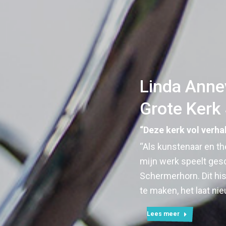
Linda Anne
Grote Kerk
“Deze kerk vol verha
“Als kunstenaar en th
mijn werk speelt gesc
Schermerhorn. Dit hi
te maken, het laat n
Lees meer