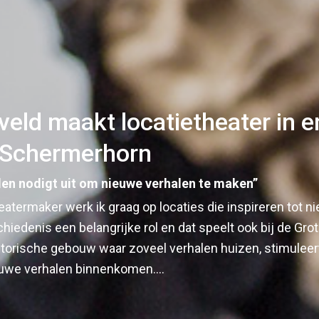
veld maakt locatietheater in 
 Schermerhorn
len nodigt uit om nieuwe verhalen te maken”
eatermaker werk ik graag op locaties die inspireren tot n
hiedenis een belangrijke rol en dat speelt ook bij de Grot
storische gebouw waar zoveel verhalen huizen, stimulee
ieuwe verhalen binnenkomen.…