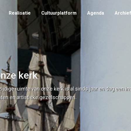
Realisatie
Cultuurplatform
Agenda
Archie
Realisatie
Cultuurplatform
Agenda
Archie
onze kerk
ijdige ruimte van onze kerk is al sinds jaar en dag een in
ten en artistieke gezelschappen.