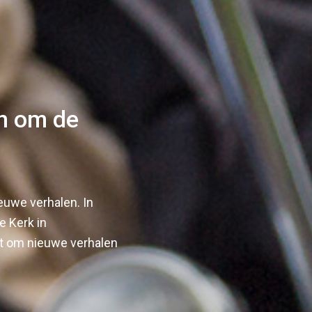
en om de
ieuwe verhalen. In
e Kerk in
rt om nieuwe verhalen