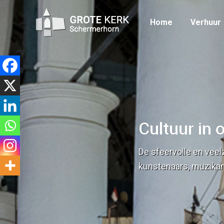
Home
Verhuur
Home
Verhuur
Cultuur in 
De sfeervolle en veelz
kunstenaars, muzikan