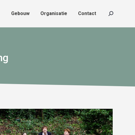
f
Gebouw
Organisatie
Contact
f
Gebouw
Organisatie
Contact
Zoeken:
Zoeken:
ng