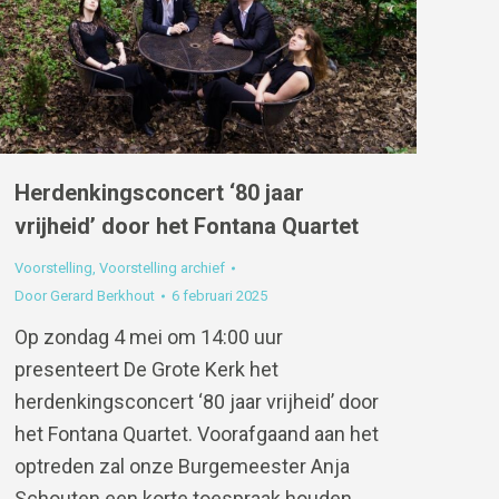
Herdenkingsconcert ‘80 jaar
vrijheid’ door het Fontana Quartet
Voorstelling
,
Voorstelling archief
Door
Gerard Berkhout
6 februari 2025
Op zondag 4 mei om 14:00 uur
presenteert De Grote Kerk het
herdenkingsconcert ‘80 jaar vrijheid’ door
het Fontana Quartet. Voorafgaand aan het
optreden zal onze Burgemeester Anja
Schouten een korte toespraak houden.