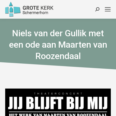
Zoeken:
Niels van der Gullik met
een ode aan Maarten van
Roozendaal