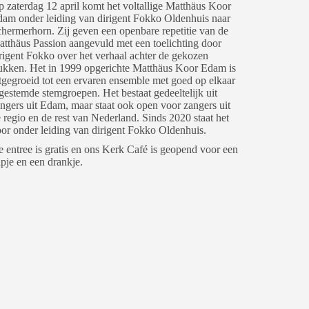
 zaterdag 12 april komt het voltallige Matthäus Koor
am onder leiding van dirigent Fokko Oldenhuis naar
hermerhorn. Zij geven een openbare repetitie van de
tthäus Passion aangevuld met een toelichting door
rigent Fokko over het verhaal achter de gekozen
ukken. Het in 1999 opgerichte Matthäus Koor Edam is
tgegroeid tot een ervaren ensemble met goed op elkaar
gestemde stemgroepen. Het bestaat gedeeltelijk uit
ngers uit Edam, maar staat ook open voor zangers uit
 regio en de rest van Nederland. Sinds 2020 staat het
or onder leiding van dirigent Fokko Oldenhuis.
 entree is gratis en ons Kerk Café is geopend voor een
pje en een drankje.