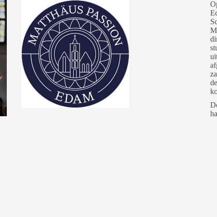
Op
Ed
Sc
Ma
di
st
ui
af
za
de
ko
De
ha