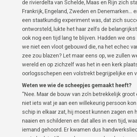
de rivierdelta van Schelde, Maas en Rijn zich 
Frankrijk, Engeland, Zweden en Denemarken… en
een staatkundig experiment was, dat zich succe
ontworsteld, lukte het haar zelfs de belangrijk
ook nog een tijd lang te blijven. Hadden we o
we niet een vloot gebouwd die, na het echec va
zee zou blazen? Let maar eens op, we zullen wel
wereld en op zichzelf was het in een kerk plaa
oorlogsschepen een volstrekt begrijpelijke en 
Weten we wie de scheepjes gemaakt heeft?
“Nee. Maar de bouw van zo’n betrekkelijk gro
niet iets wat je aan een willekeurig persoon ko
schip in elkaar zat, hij moest kunnen zagen en 
naaien en schilderen en dat alles in een tijd, wa
iemand gehoord. Er kwamen dus handwerksliede