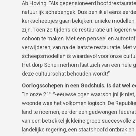
Ab Hoving: “Als gepensioneerd hoofdrestaurate
natuurlijk schepengek. Dus ben ik al eens eerd
kerkscheepjes gaan bekijken: unieke modellen 
zijn. Toen ze tijdens de restauratie uit logeren
schoon te maken. Met een penseel en autostofzu
verwijderen, van na de laatste restauratie. Met 
scheepsmodellen is waardevol voor onze cultuur,
Het dorp Schermerhorn laat zich van een hele go
deze cultuurschat behouden wordt!”
Oorlogsschepen in een Godshuis. Is dat wel 
ste
“In onze 21
-eeuwse ogen waarschijnlijk niet
woonde was het volkomen logisch. De Republi
land te noemen, eerder een gedwongen federati
van een betrekkelijk kleine groep succesvolle
landelijke regering, een staatshoofd ontbrak en d