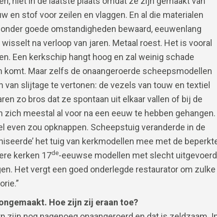
 niet in de laatste plaats omdat ze zijn gemaakt van
uw en stof voor zeilen en vlaggen. En al die materialen
ts onder goede omstandigheden bewaard, eeuwenlang
wisselt na verloop van jaren. Metaal roest. Het is vooral
oen. Een kerkschip hangt hoog en zal weinig schade
aan komt. Maar zelfs de onaangeroerde scheepsmodellen
van slijtage te vertonen: de vezels van touw en textiel
en zo bros dat ze spontaan uit elkaar vallen of bij de
n zich meestal al voor na een eeuw te hebben gehangen.
wel even zou opknappen. Scheepstuig veranderde in de
erniseerde’ het tuig van kerkmodellen mee met de beperkt
de
dere kerken 17
-eeuwse modellen met slecht uitgevoer
en. Het vergt een goed onderlegde restaurator om zulke
rie.”
ngemaakt. Hoe zijn zij eraan toe?
n zijn nog nagenoeg onaangeroerd en dat is zeldzaam. I