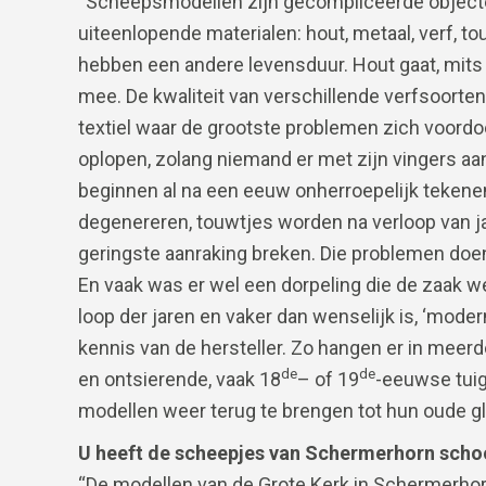
“Scheepsmodellen zijn gecompliceerde objecten,
uiteenlopende materialen: hout, metaal, verf, to
hebben een andere levensduur. Hout gaat, mi
mee. De kwaliteit van verschillende verfsoorten 
textiel waar de grootste problemen zich voord
oplopen, zolang niemand er met zijn vingers 
beginnen al na een eeuw onherroepelijk tekenen 
degenereren, touwtjes worden na verloop van jar
geringste aanraking breken. Die problemen doe
En vaak was er wel een dorpeling die de zaak 
loop der jaren en vaker dan wenselijk is, ‘mod
kennis van de hersteller. Zo hangen er in meer
de
de
en ontsierende, vaak 18
– of 19
-eeuwse tuig
modellen weer terug te brengen tot hun oude glo
U heeft de scheepjes van Schermerhorn schoo
“De modellen van de Grote Kerk in Schermerhor