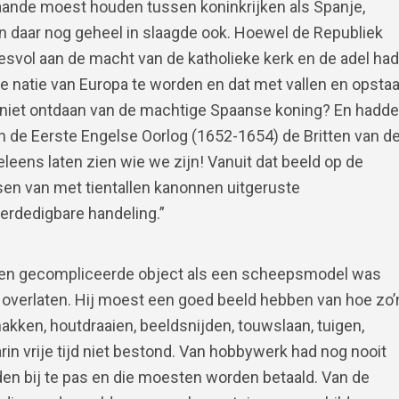
staande moest houden tussen koninkrijken als Spanje,
 daar nog geheel in slaagde ook. Hoewel de Republiek
svol aan de macht van de katholieke kerk en de adel had
ste natie van Europa te worden en dat met vallen en opsta
ns niet ontdaan van de machtige Spaanse koning? En hadd
n de Eerste Engelse Oorlog (1652-1654) de Britten van d
eens laten zien wie we zijn! Vanuit dat beeld op de
tsen van met tientallen kanonnen uitgeruste
verdedigbare handeling.”
ot en gecompliceerde object als een scheepsmodel was
n overlaten. Hij moest een goed beeld hebben van hoe zo’
hakken, houtdraaien, beeldsnijden, touwslaan, tuigen,
arin vrije tijd niet bestond. Van hobbywerk had nog nooit
n bij te pas en die moesten worden betaald. Van de