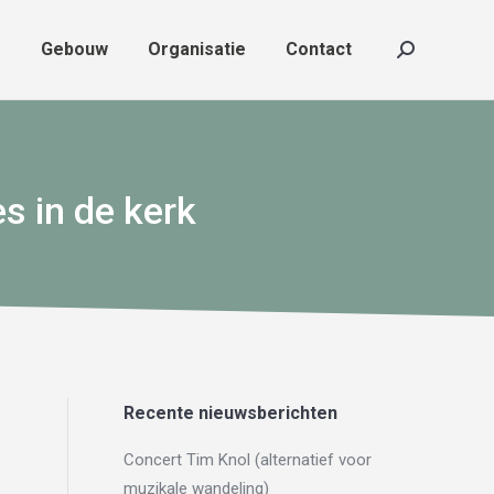
f
Gebouw
Organisatie
Contact
f
Gebouw
Organisatie
Contact
Zoeken:
Zoeken:
s in de kerk
Recente nieuwsberichten
Concert Tim Knol (alternatief voor
muzikale wandeling)