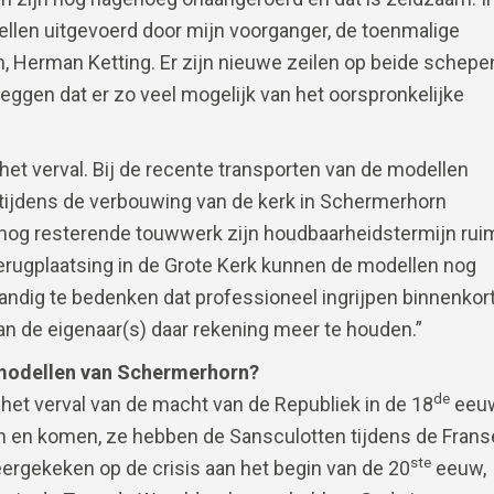
ellen uitgevoerd door mijn voorganger, de toenmalige
 Herman Ketting. Er zijn nieuwe zeilen op beide schepe
zeggen dat er zo veel mogelijk van het oorspronkelijke
r het verval. Bij de recente transporten van de modellen
 tijdens de verbouwing van de kerk in Schermerhorn
et nog resterende touwwerk zijn houdbaarheidstermijn rui
terugplaatsing in de Grote Kerk kunnen de modellen nog
standig te bedenken dat professioneel ingrijpen binnenkor
an de eigenaar(s) daar rekening meer te houden.”
smodellen van Schermerhorn?
de
 het verval van de macht van de Republiek in de 18
eeu
n en komen, ze hebben de Sansculotten tijdens de Frans
ste
gekeken op de crisis aan het begin van de 20
eeuw,