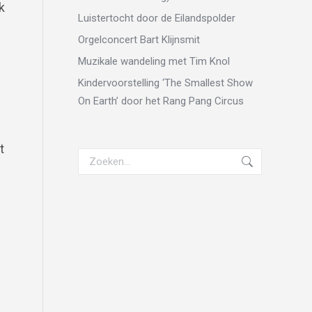
k
Luistertocht door de Eilandspolder
Orgelconcert Bart Klijnsmit
Muzikale wandeling met Tim Knol
Kindervoorstelling ‘The Smallest Show
On Earth’ door het Rang Pang Circus
t
Zoeken:
n