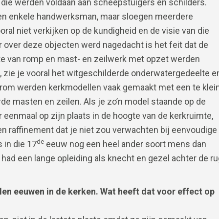
 die werden voldaan aan scheepstuigers en schilders.
n een enkele handwerksman, maar sloegen meerdere
ral niet verkijken op de kundigheid en de visie van die
 over deze objecten werd nagedacht is het feit dat de
te van romp en mast- en zeilwerk met opzet werden
, zie je vooral het witgeschilderde onderwatergedeelte e
arom werden kerkmodellen vaak gemaakt met een te klei
de masten en zeilen. Als je zo’n model staande op de
r eenmaal op zijn plaats in de hoogte van de kerkruimte,
een raffinement dat je niet zou verwachten bij eenvoudige
de
in die 17
eeuw nog een heel ander soort mens dan
had een lange opleiding als knecht en gezel achter de ru
en eeuwen in de kerken. Wat heeft dat voor effect op