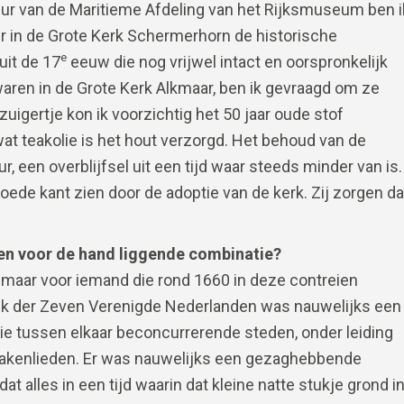
ur van de Maritieme Afdeling van het Rijksmuseum ben i
er in de Grote Kerk Schermerhorn de historische
e
uit de 17
eeuw die nog vrijwel intact en oorspronkelijk
 waren in de Grote Kerk Alkmaar, ben ik gevraagd om ze
igertje kon ik voorzichtig het 50 jaar oude stof
wat teakolie is het hout verzorgd. Het behoud van de
 een overblijfsel uit een tijd waar steeds minder van is.
ede kant zien door de adoptie van de kerk. Zij zorgen da
een voor de hand liggende combinatie?
, maar voor iemand die rond 1660 in deze contreien
ek der Zeven Verenigde Nederlanden was nauwelijks een
e tussen elkaar beconcurrerende steden, onder leiding
 zakenlieden. Er was nauwelijks een gezaghebbende
at alles in een tijd waarin dat kleine natte stukje grond i